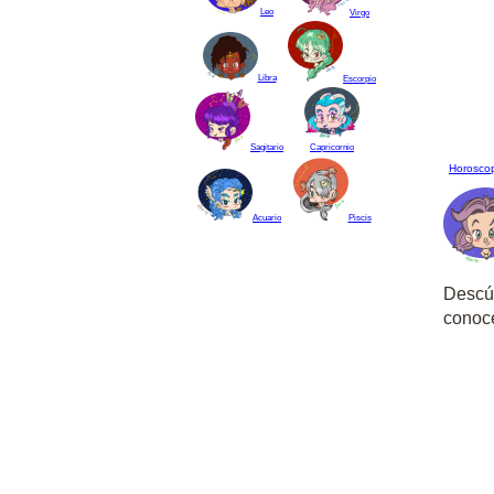
Leo
Virgo
Libra
Escorpio
Capricornio
Sagitario
Horosco
Acuario
Piscis
Descúb
conoce