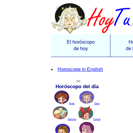
El horóscopo
H
de hoy
de 
Horoscope in English
[es]
Horóscopo del día
Aries
Tauro
Geminis
Cancer