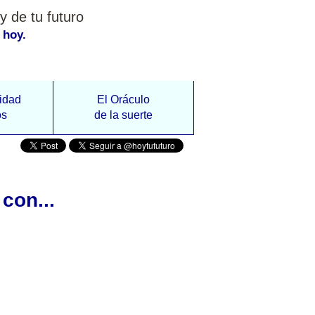
y de tu futuro
 hoy.
idad
El Oráculo
os
de la suerte
con...