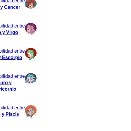
ilidad entre
 y Cancer
ilidad entre
 y Virgo
ilidad entre
y Escorpio
ilidad entre
uro y
icornio
ilidad entre
 y Piscis