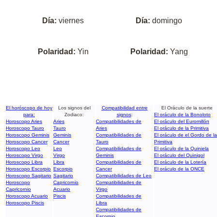
Día:
viernes
Día:
domingo
Polaridad:
Yin
Polaridad:
Yang
El horóscopo de hoy
Los signos del
Compatibilidad entre
El Oráculo de la suerte
para:
Zodiaco:
signos
:
El oráculo de la Bonoloto
Horoscopo Aries
Aries
Compatibilidades de
El oráculo del Euromillón
Horoscopo Tauro
Tauro
Aries
El oráculo de la Primitiva
Horoscopo Geminis
Geminis
Compatibilidades de
El oráculo de el Gordo de la
Horoscopo Cancer
Cancer
Tauro
Primitiva
Horoscopo Leo
Leo
Compatibilidades de
El oráculo de la Quiniela
Horoscopo Virgo
Virgo
Geminis
El oráculo del Quinigol
Horoscopo Libra
Libra
Compatibilidades de
El oráculo de la Lotería
Horoscopo Escorpio
Escorpio
Cancer
El oráculo de la ONCE
Horoscopo Sagitario
Sagitario
Compatibilidades de Leo
Horoscopo
Capricornio
Compatibilidades de
Capricornio
Acuario
Virgo
Horoscopo Acuario
Piscis
Compatibilidades de
Horoscopo Piscis
Libra
Compatibilidades de
Escorpio