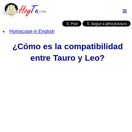
El horóscopo
de hoy
Horóscopo
Horoscope in English
de la semana
¿Cómo es la compatibilidad
Conoce a fondo tu
signo del Zodiaco
entre Tauro y Leo?
Compatibilidad
de signos
El Oráculo
de la suerte